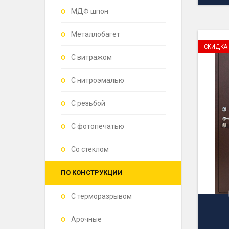
МДФ шпон
Металлобагет
С витражом
С нитроэмалью
С резьбой
С фотопечатью
Со стеклом
ПО КОНСТРУКЦИИ
С терморазрывом
Арочные