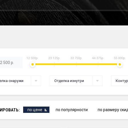
12 500р.
23 125р.
33 750р.
44 375р.
55 000р.
елка снаружи
Отделка изнутри
Контур
по цене
по популярности
по размеру ски
ИРОВАТЬ: