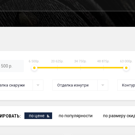
6 500р.
20 625р.
34 750р.
48 875р.
63 000р.
елка снаружи
Отделка изнутри
Контур
по цене
по популярности
по размеру ски
ИРОВАТЬ: