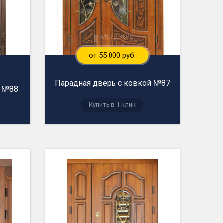
от 55 000 руб.
Парадная дверь с ковкой №87
й №88