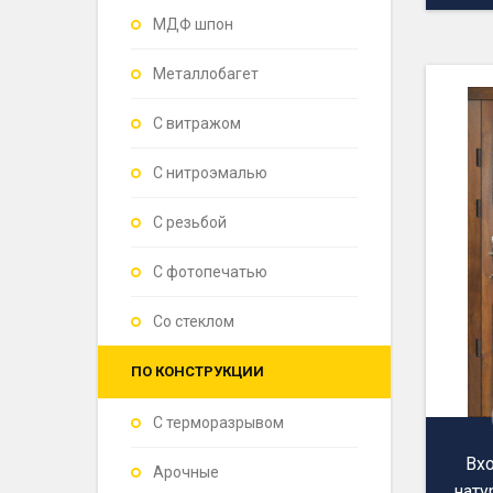
МДФ шпон
Металлобагет
С витражом
С нитроэмалью
С резьбой
С фотопечатью
Со стеклом
ПО КОНСТРУКЦИИ
С терморазрывом
Вх
Арочные
нат